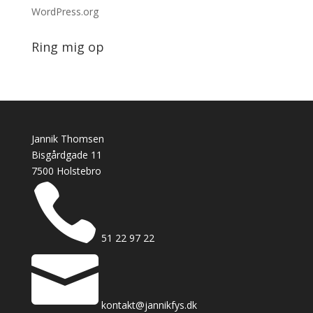
WordPress.org
Ring mig op
Jannik Thomsen
Bisgårdgade 11
7500 Holstebro

51 22 97 22

kontakt@jannikfys.dk