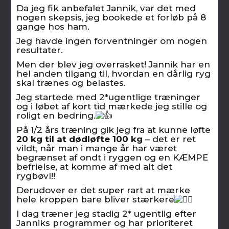
Da jeg fik anbefalet Jannik, var det med
nogen skepsis, jeg bookede et forløb på 8
gange hos ham.
Jeg havde ingen forventninger om nogen
resultater.
Men der blev jeg overrasket! Jannik har en
hel anden tilgang til, hvordan en dårlig ryg
skal trænes og belastes.
Jeg startede med 2*ugentlige træninger
og i løbet af kort tid mærkede jeg stille og
roligt en bedring.
På 1/2 års træning gik jeg fra at kunne løfte
20 kg til at dødløfte 100 kg
– det er ret
vildt, når man i mange år har været
begrænset af ondt i ryggen og en KÆMPE
befrielse, at komme af med alt det
rygbøvl!!
Derudover er det super rart at mærke
hele kroppen bare bliver stærkere
I dag træner jeg stadig 2* ugentlig efter
Janniks programmer og har prioriteret