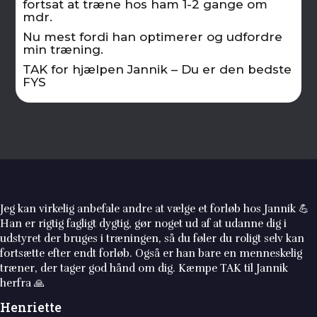
fortsat at træne hos ham 1-2 gange om
mdr.
Nu mest fordi han optimerer og udfordre
min træning.
TAK for hjælpen Jannik – Du er den bedste
FYS
Jannik får min varmeste anbefaling. Han er yderst seriøs, faglig
dygtig og kompetent fysioterapeut. Jeg startede med et
personligt forløb, for ca 1 år siden, hvor Jannik viste mig
hvordan øvelserne skulle laves og pressede på så det ikke blev
for let. Der er en god stemning i træningslokalet, og jeg har
fundet en god og stabil træningsmakker, som Jannik satte mig i
forbindelse med. Jannik er altid hjælpsom og er rigtig god til at
sige hvis der er noget der skal rettes.